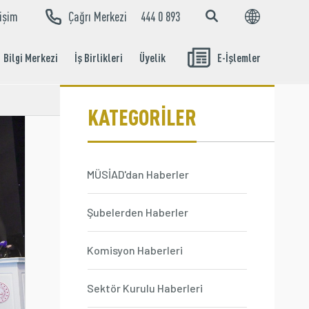
tişim
Çağrı Merkezi
444 0 893
EN
TR
Bilgi Merkezi
İş Birlikleri
Üyelik
E-İşlemler
Aidat Ödeme
İşlemleri
KATEGORİLER
MÜSİAD'dan Haberler
Şubelerden Haberler
Komisyon Haberleri
Sektör Kurulu Haberleri