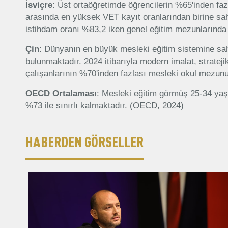
İsviçre
: Üst ortaöğretimde öğrencilerin %65'inden fa
arasında en yüksek VET kayıt oranlarından birine sa
istihdam oranı %83,2 iken genel eğitim mezunlarında
Çin
: Dünyanın en büyük mesleki eğitim sistemine sah
bulunmaktadır. 2024 itibarıyla modern imalat, stratej
çalışanlarının %70'inden fazlası mesleki okul mezunu
OECD Ortalaması
: Mesleki eğitim görmüş 25-34 yaş
%73 ile sınırlı kalmaktadır. (OECD, 2024)
HABERDEN GÖRSELLER