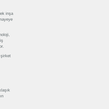
cek inşa
rmayeye
oloji,
iş
or.
şirket
klaşık
ın