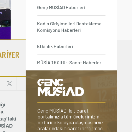
Genç MÜSİAD Haberleri
Kadın Girişimcileri Destekleme
Komisyonu Haberleri
Etkinlik Haberleri
KARİYER
MÜSİAD Kültür-Sanat Haberleri
iği
Genç MÜSİAD ile ticaret
la
portalımızla tüm üyelerimizin
taş’taki
birbirine kolayca ulaşmasını ve
MÜSİAD
aralarındaki ticareti arttırması