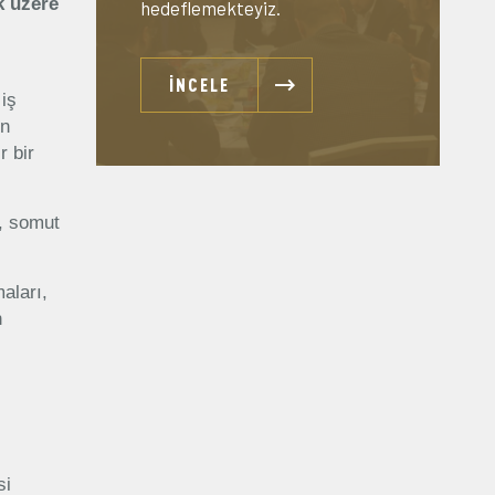
k üzere
hedeflemekteyiz.
İNCELE
iş
in
r bir
n, somut
aları,
n
si