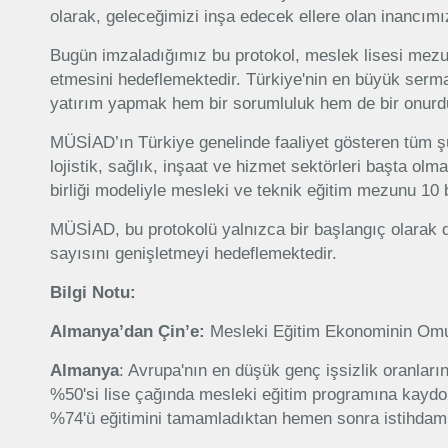
olarak, geleceğimizi inşa edecek ellere olan inancımı
Bugün imzaladığımız bu protokol, meslek lisesi mezunu
etmesini hedeflemektedir. Türkiye'nin en büyük serm
yatırım yapmak hem bir sorumluluk hem de bir onurdu
MÜSİAD’ın Türkiye genelinde faaliyet gösteren tüm şub
lojistik, sağlık, inşaat ve hizmet sektörleri başta o
birliği modeliyle mesleki ve teknik eğitim mezunu 10 b
MÜSİAD, bu protokolü yalnızca bir başlangıç olarak 
sayısını genişletmeyi hedeflemektedir.
Bilgi Notu:
Almanya’dan Çin’e:
Mesleki Eğitim Ekonominin Om
Almanya
: Avrupa'nın en düşük genç işsizlik oranları
%50'si lise çağında mesleki eğitim programına kaydol
%74'ü eğitimini tamamladıktan hemen sonra istihdam 