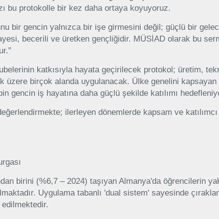
zı bu protokolle bir kez daha ortaya koyuyoruz.
 bir gencin yalnızca bir işe girmesini değil; güçlü bir gele
ayesi, becerili ve üretken gençliğidir. MÜSİAD olarak bu se
r.”
elerinin katkısıyla hayata geçirilecek protokol; üretim, tekn
lmak üzere birçok alanda uygulanacak. Ülke genelini kapsayan 
in gencin iş hayatına daha güçlü şekilde katılımı hedefleniy
değerlendirmekte; ilerleyen dönemlerde kapsam ve katılımcı 
urgası
ndan birini (%6,7 – 2024) taşıyan Almanya'da öğrencilerin ya
maktadır. Uygulama tabanlı 'dual sistem' sayesinde çıraklar
edilmektedir.