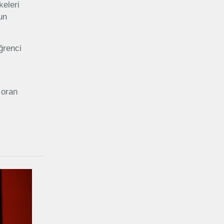
keleri
un
ğrenci
 oran