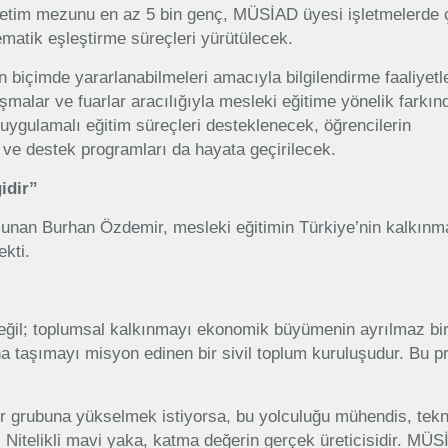
ğretim mezunu en az 5 bin genç, MÜSİAD üyesi işletmelerde
ematik eşleştirme süreçleri yürütülecek.
biçimde yararlanabilmeleri amacıyla bilgilendirme faaliyetle
rışmalar ve fuarlar aracılığıyla mesleki eğitime yönelik farkın
e uygulamalı eğitim süreçleri desteklenecek, öğrencilerin
 ve destek programları da hayata geçirilecek.
idir”
ulunan Burhan Özdemir, mesleki eğitimin Türkiye’nin kalkınm
ekti.
değil; toplumsal kalkınmayı ekonomik büyümenin ayrılmaz bi
na taşımayı misyon edinen bir sivil toplum kuruluşudur. Bu pr
lir grubuna yükselmek istiyorsa, bu yolculuğu mühendis, tek
Nitelikli mavi yaka, katma değerin gerçek üreticisidir. MÜ