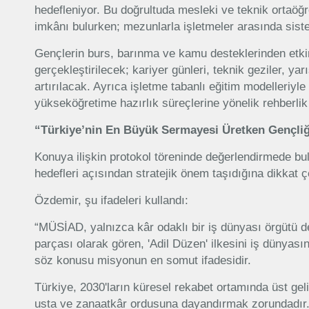
hedefleniyor. Bu doğrultuda mesleki ve teknik ortaö
imkânı bulurken; mezunlarla işletmeler arasında sist
Gençlerin burs, barınma ve kamu desteklerinden etkin 
gerçekleştirilecek; kariyer günleri, teknik geziler, ya
artırılacak. Ayrıca işletme tabanlı eğitim modelleriyl
yükseköğretime hazırlık süreçlerine yönelik rehberlik
“Türkiye’nin En Büyük Sermayesi Üretken Gençliğ
Konuya ilişkin protokol töreninde değerlendirmede b
hedefleri açısından stratejik önem taşıdığına dikkat ç
Özdemir, şu ifadeleri kullandı:
“MÜSİAD, yalnızca kâr odaklı bir iş dünyası örgütü 
parçası olarak gören, 'Adil Düzen' ilkesini iş dünyası
söz konusu misyonun en somut ifadesidir.
Türkiye, 2030'ların küresel rekabet ortamında üst ge
usta ve zanaatkâr ordusuna dayandırmak zorundadır. 