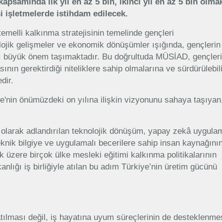
apsamında ilk yıl en az 5 bin, ikinci yıl en az 5 bin olma
i işletmelerde istihdam edilecek.
elli kalkınma stratejisinin temelinde gençleri
ojik gelişmeler ve ekonomik dönüşümler ışığında, gençlerin 
rı büyük önem taşımaktadır. Bu doğrultuda MÜSİAD, gençler
ının gerektirdiği niteliklere sahip olmalarına ve sürdürülebili
dir.
ye'nin önümüzdeki on yılına ilişkin vizyonunu sahaya taşıya
olarak adlandırılan teknolojik dönüşüm, yapay zekâ uygulam
teknik bilgiye ve uygulamalı becerilere sahip insan kaynağını
k üzere birçok ülke mesleki eğitimi kalkınma politikalarının
nlığı iş birliğiyle atılan bu adım Türkiye’nin üretim gücünü
ılması değil, iş hayatına uyum süreçlerinin de desteklenme