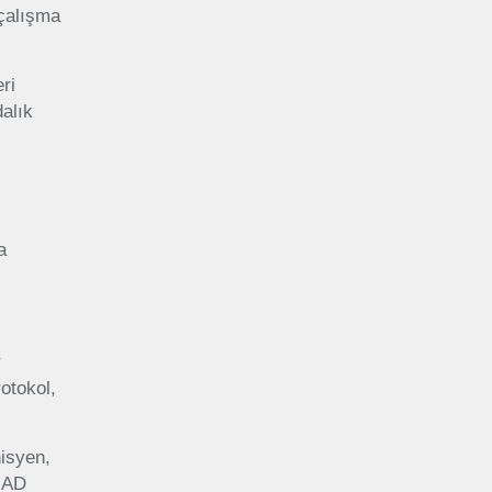
 çalışma
ri
dalık
a
r
otokol,
nisyen,
SİAD