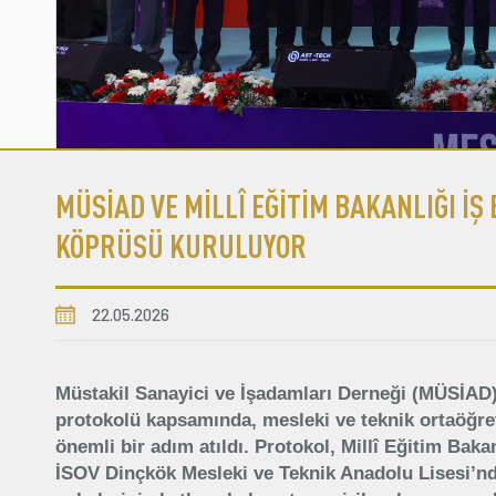
MÜSİAD VE MİLLÎ EĞİTİM BAKANLIĞI İŞ 
KÖPRÜSÜ KURULUYOR
22.05.2026
Müstakil Sanayici ve İşadamları Derneği (MÜSİAD) i
protokolü kapsamında, mesleki ve teknik ortaöğre
önemli bir adım atıldı. Protokol, Millî Eğitim Baka
İSOV Dinçkök Mesleki ve Teknik Anadolu Lisesi’n