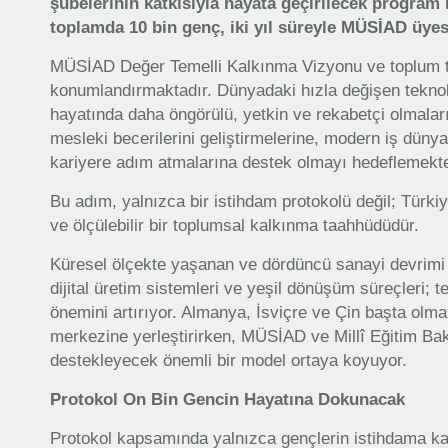
şubelerinin katkısıyla hayata geçirilecek program k
toplamda 10 bin genç, iki yıl süreyle MÜSİAD üyes
MÜSİAD Değer Temelli Kalkınma Vizyonu ve toplum tem
konumlandırmaktadır. Dünyadaki hızla değişen teknol
hayatında daha öngörülü, yetkin ve rekabetçi olmala
mesleki becerilerini geliştirmelerine, modern iş dünyas
kariyere adım atmalarına destek olmayı hedeflemekte
Bu adım, yalnızca bir istihdam protokolü değil; Türki
ve ölçülebilir bir toplumsal kalkınma taahhüdüdür.
Küresel ölçekte yaşanan ve dördüncü sanayi devrimi 
dijital üretim sistemleri ve yeşil dönüşüm süreçleri; 
önemini artırıyor. Almanya, İsviçre ve Çin başta olma
merkezine yerleştirirken, MÜSİAD ve Millî Eğitim Baka
destekleyecek önemli bir model ortaya koyuyor.
Protokol On Bin Gencin Hayatına Dokunacak
Protokol kapsamında yalnızca gençlerin istihdama kat