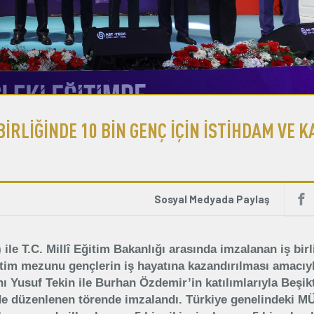
BİRLİĞİNDE 10 BİN GENÇ İÇİN İSTİHDAM VE 
Sosyal Medyada Paylaş
le T.C. Millî Eğitim Bakanlığı arasında imzalanan iş birl
tim mezunu gençlerin iş hayatına kazandırılması amacıy
nı Yusuf Tekin ile Burhan Özdemir’in katılımlarıyla Beşik
de düzenlenen törende imzalandı. Türkiye genelindeki 