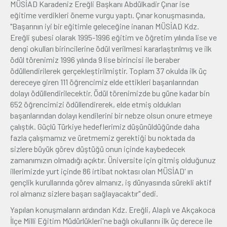
MÜSİAD Karadeniz Ereğli Başkanı Abdülkadir Çınar ise
eğitime verdikleri öneme vurgu yaptı. Çınar konuşmasında,
"Başarının iyi bir eğitimle geleceğine inanan MÜSİAD Kdz.
Ereğli şubesi olarak 1995-1996 eğitim ve öğretim yılında lise ve
dengi okulları birincilerine ödül verilmesi kararlaştırılmış ve ilk
ödül törenimiz 1996 yılında 9 lise birincisi ile beraber
ödüllendirilerek gerçekleştirilmiştir. Toplam 37 okulda ilk üç
dereceye giren 111 öğrencimiz elde ettikleri başarılarından
dolayı ödüllendirilecektir. Ödül törenimizde bu güne kadar bin
652 öğrencimizi ödüllendirerek, elde etmiş oldukları
başarılarından dolayı kendilerini bir nebze olsun onure etmeye
çalıştık. Güçlü Türkiye hedeflerimiz düşünüldüğünde daha
fazla çalışmamız ve üretmemiz gerektiği bu noktada da
sizlere büyük görev düştüğü onun içinde kaybedecek
zamanımızın olmadığı açıktır. Üniversite için gitmiş olduğunuz
illerimizde yurt içinde 86 irtibat noktası olan MÜSİAD' ın
gençlik kurullarında görev almanız, iş dünyasında sürekli aktif
rol almanız sizlere başarı sağlayacaktır" dedi.
Yapılan konuşmaların ardından Kdz. Ereğli, Alaplı ve Akçakoca
İlçe Milli Eğitim Müdürlükleri'ne bağlı okullarını ilk üç derece ile