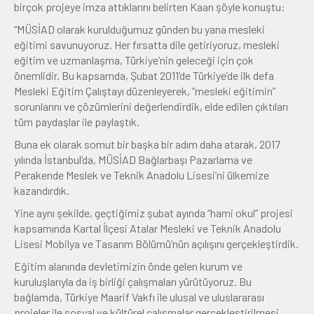
birçok projeye imza attıklarını belirten Kaan şöyle konuştu:
“MÜSİAD olarak kurulduğumuz günden bu yana mesleki
eğitimi savunuyoruz. Her fırsatta dile getiriyoruz, mesleki
eğitim ve uzmanlaşma, Türkiye’nin geleceği için çok
önemlidir. Bu kapsamda, Şubat 2011’de Türkiye’de ilk defa
Mesleki Eğitim Çalıştayı düzenleyerek, “mesleki eğitimin”
sorunlarını ve çözümlerini değerlendirdik, elde edilen çıktıları
tüm paydaşlar ile paylaştık.
Buna ek olarak somut bir başka bir adım daha atarak, 2017
yılında İstanbul’da, MÜSİAD Bağlarbaşı Pazarlama ve
Perakende Meslek ve Teknik Anadolu Lisesi’ni ülkemize
kazandırdık.
Yine aynı şekilde, geçtiğimiz şubat ayında “hami okul” projesi
kapsamında Kartal İlçesi Atalar Mesleki ve Teknik Anadolu
Lisesi Mobilya ve Tasarım Bölümü’nün açılışını gerçekleştirdik.
Eğitim alanında devletimizin önde gelen kurum ve
kuruluşlarıyla da iş birliği çalışmaları yürütüyoruz. Bu
bağlamda, Türkiye Maarif Vakfı ile ulusal ve uluslararası
projeler ile sosyal ve kültürel çalışmalar gerçekleştirilmesi,