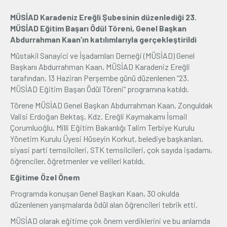
MÜSİAD Karadeniz Ereğli Şubesinin düzenlediği 23.
Üyelik
MÜSİAD Eğitim Başarı Ödül Töreni, Genel Başkan
Abdurrahman Kaan’ın katılımlarıyla gerçekleştirildi
E-İşlemler
Müstakil Sanayici ve İşadamları Derneği (MÜSİAD) Genel
Başkanı Abdurrahman Kaan, MÜSİAD Karadeniz Ereğli
tarafından, 13 Haziran Perşembe günü düzenlenen “23.
İletişim
Hakkımızda
Galeri
MÜSİAD Eğitim Başarı Ödül Töreni” programına katıldı.
Törene MÜSİAD Genel Başkan Abdurrahman Kaan, Zonguldak
Valisi Erdoğan Bektaş, Kdz. Ereğli Kaymakamı İsmail
Çorumluoğlu, Milli Eğitim Bakanlığı Talim Terbiye Kurulu
Yönetim Kurulu Üyesi Hüseyin Korkut, belediye başkanları,
siyasi parti temsilcileri, STK temsilcileri, çok sayıda işadamı,
öğrenciler, öğretmenler ve velileri katıldı.
Eğitime Özel Önem
Programda konuşan Genel Başkan Kaan, 30 okulda
düzenlenen yarışmalarda ödül alan öğrencileri tebrik etti.
MÜSİAD olarak eğitime çok önem verdiklerini ve bu anlamda