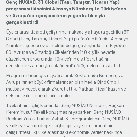
Genç MÜSİAD, 3T Global (Tanı, Tanıştır, Ticaret Yap)
programını ikincisini Almanya Nürnberg'te Türkiye'den
Üyelik
ve Avrupa'dan girişimcilerin yoğun katılımıyla
gerçekleştirdi.
E-İşlemler
Üyeler arası ticareti geliştirme maksadıyla hayata geçirilen 3T
Global (Tanı, Tanıştır, Ticaret Yap) projesinin ikincisi Almanya
Nürnberg şubesi ev sahipliğinde gerçekleştirildi. Türkiye'den
İletişim
Hakkımızda
Galeri
60, Avrupa ve Ortadoğu ülkelerinden 140 kişilik heyetle
düzenlenen programda, Türkiye'nin dış ticaret ağını
genişletmek amacıyla çok önemli görüşmelere imza atıldı.
Programın ticari gezi ayağı olarak Sektöründe Nürnberg ve
Avrupa'nın en büyük firmalarından olan Media Bind GmbH
matbaayı heyet olarak ziyaret ettik. Matbaa, Ticari başarı ve
sektör ile ilgili önemli bilgiler alındı.
Toplantının açılış kısmında, Genç MÜSİAD Nürnberg Başkanı
Kerem Yusuf Tekeli konuşmasını yaparken, Genç MÜSİAD
Başkanı Yunus Furkan Akbal; 3T programlarının Genç MÜSİAD
ve ülkeye katma değer sağladığını, üyelerin ihracatının
geliştirmesi, iki ülke arasındaki ekonomik veriler hakkında