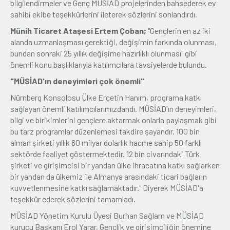
bilgilendirmeler ve Genç MÜSİAD projelerinden bahsederek ev
sahibi ekibe teşekkürlerini ileterek sözlerini sonlandırdı.
Münih Ticaret Ataşesi Ertem Çoban;
"Gençlerin en az iki
alanda uzmanlaşması gerektiği, değişimin farkında olunması,
bundan sonraki 25 yıllık değişime hazırlıklı olunması" gibi
önemli konu başlıklarıyla katılımcılara tavsiyelerde bulundu.
"MÜSİAD'ın deneyimleri çok önemli"
Nürnberg Konsolosu Ülke Erçetin Hanım, programa katkı
sağlayan önemli katılımcılarımızdandı. MÜSİAD'ın deneyimleri,
bilgi ve birikimlerini gençlere aktarmak onlarla paylaşmak gibi
bu tarz programlar düzenlemesi takdire şayandır. 100 bin
alman şirketi yıllık 60 milyar dolarlık hacme sahip 50 farklı
sektörde faaliyet göstermektedir. 12 bin civarındaki Türk
şirketi ve girişimcisi bir yandan ülke ihracatına katkı sağlarken
bir yandan da ülkemiz ile Almanya arasındaki ticari bağların
kuvvetlenmesine katkı sağlamaktadır." Diyerek MÜSİAD'a
teşekkür ederek sözlerini tamamladı.
MÜSİAD Yönetim Kurulu Üyesi Burhan Sağlam ve MÜSİAD
kurucu Başkanı Erol Yarar, Gençlik ve girişimciliğin önemine