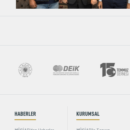
HABERLER
KURUMSAL
MÜSİAD'dan Haberler
MÜSİAD'la Tanışın