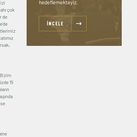
hedeflemekteyiz.
izi
lahı çok
r de
İNCELE
e’de
tlerimiz
catımız
ırsak,
 Bizim
yüzde 15
ların
başında
ise
sene