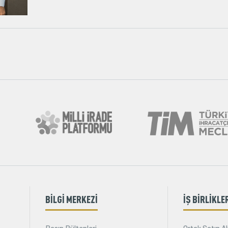
BİLGİ MERKEZİ
İŞ BİRLİKLE
Basın Bültenleri
Ortak Satın Al