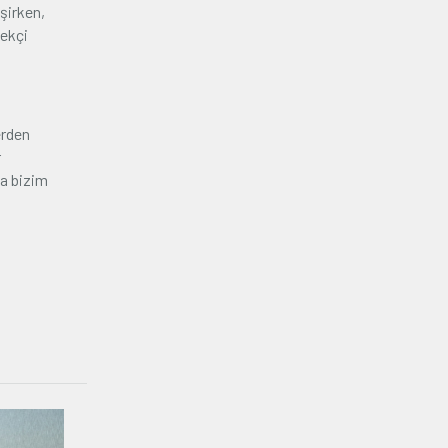
işirken,
çekçi
erden
r
da bizim