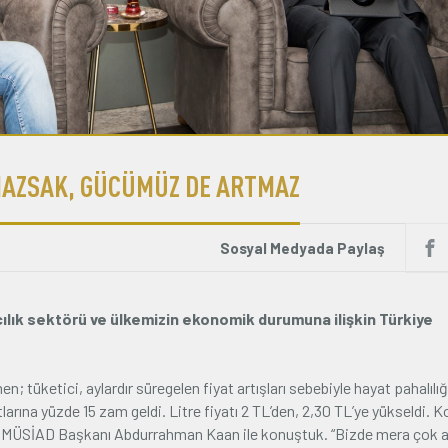
MAZSAK, GÜCÜMÜZ DE ARTMAZ
Sosyal Medyada Paylaş
lık sektörü ve ülkemizin ekonomik durumuna ilişkin Türkiye
tüketici, aylardır süregelen fiyat artışları sebebiyle hayat pahalılığı
arına yüzde 15 zam geldi. Litre fiyatı 2 TL’den, 2,30 TL’ye yükseldi. 
teren MÜSİAD Başkanı Abdurrahman Kaan ile konuştuk. “Bizde mera çok