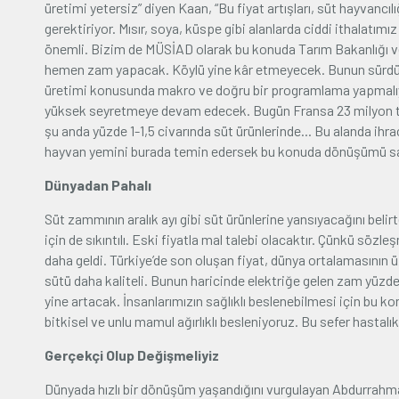
üretimi yetersiz” diyen Kaan, “Bu fiyat artışları, süt hayvanc
gerektiriyor. Mısır, soya, küspe gibi alanlarda ciddi ithalatı
önemli. Bizim de MÜSİAD olarak bu konuda Tarım Bakanlığı ve 
hemen zam yapacak. Köylü yine kâr etmeyecek. Bunun sürdürü
üretimi konusunda makro ve doğru bir programlama yapmalıyız
yüksek seyretmeye devam edecek. Bugün Fransa 23 milyon ton 
şu anda yüzde 1-1,5 civarında süt ürünlerinde... Bu alanda ihr
hayvan yemini burada temin edersek bu konuda dönüşümü sağ
Dünyadan Pahalı
Süt zammının aralık ayı gibi süt ürünlerine yansıyacağını beli
için de sıkıntılı. Eski fiyatla mal talebi olacaktır. Çünkü söz
daha geldi. Türkiye’de son oluşan fiyat, dünya ortalamasının 
sütü daha kaliteli. Bunun haricinde elektriğe gelen zam yüzde 
yine artacak. İnsanlarımızın sağlıklı beslenebilmesi için bu ko
bitkisel ve unlu mamul ağırlıklı besleniyoruz. Bu sefer hastalık
Gerçekçi Olup Değişmeliyiz
Dünyada hızlı bir dönüşüm yaşandığını vurgulayan Abdurrahma