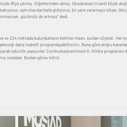
yüzde 16’ya çıkmış. Diğerlerinden almış. Uluslararası ticaret böyle değ
akıyoruz, aynı standartlarla gidiyoruz, bir yere varamayız böyle. Ger
artırmazsak, gücümüz de artmaz” dedi.
ülke ve 224 noktada bulunduklarını belirten Kaan, şunları söyledi: Her y
geleceği daha isabetli programlayabilirsiniz. Buna göre doğru kararla
lışarak lobicilik yapıyorlar. Cumhurbaşkanı’mızın G. Afrika programını 
ız oradalar. Bunları görev biliriz.