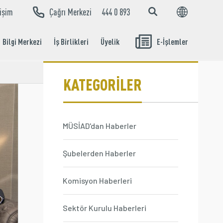
tişim
Çağrı Merkezi
444 0 893
EN
TR
Bilgi Merkezi
İş Birlikleri
Üyelik
E-İşlemler
Aidat Ödeme
İşlemleri
KATEGORİLER
MÜSİAD'dan Haberler
Şubelerden Haberler
Komisyon Haberleri
Sektör Kurulu Haberleri