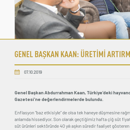
GENEL BAŞKAN KAAN: ÜRETİMİ ARTIR
07.10.2019
Genel Başkan Abdurrahman Kaan, Türkiye’deki hayvancı
Gazetesi'ne değerlendirmelerde bulundu.
Enflasyon “baz etkisiyle” de olsa tek haneye düşmesine rağmen; 
anlamda hissediyor. Son olarak geçtiğimiz hafta çiğ süt fiyatl
süt ürünleri sektöründe 40 yılı aşkın süredir faaliyet gös