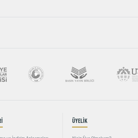
Rİ
ÜYELİK
ma ve İndirim Anlaşmaları
Niçin Üye Olmalıyım?