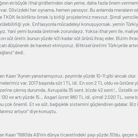
ılığının en büyük ithal girdilerinden olan yeme, daha fazla önem vermem
mız var. Dövizdeki her oynama, hemen yansıyor. Bu anlamda meraların ıs
TKDK ile birlikte örnek iş birliği projelerimiz mevcut. Şimdi yemcile
lebilirliği yok. Enflasyonla mücadeleyi konuşuyorsak, yemin Türkiy
. Yani yemi burada üretmek zorundayız. Yoksa ithal yem ile, maliye
süt üretir, bunun yüzde 40’ı kadar süt ürünü ihraç eder. Bizim ihra
acatı düşünerek de hareket etmiyoruz. Bitkisel üretimi Türkiye’de artır
larız” dedi.
rten Kaan “Aynen yansıtamıyoruz, peynirde yüzde 10-11 gibi ancak olur.
leşmelerimiz var. 2017 başında süt 1 TL idi. En son 2 TL oldu ve üstüne 
üzerine çıkmış durumda. Avrupa’da 35 sent, bizde 42 sent!.. Üstelik on
130 ve artı yüzde 15... Asgari ücret 980 TL idi, şimdi 2.020 TL, sene 
nu çok önemli. Et ve süt, bağışıklık sistemini güçlendiren gıdalar. Biz 
larımız artıyor” diye konuştu.
n Kaan “1990’da AB’nin dünya ticaretindeki payı yüzde 30’du, geçen 