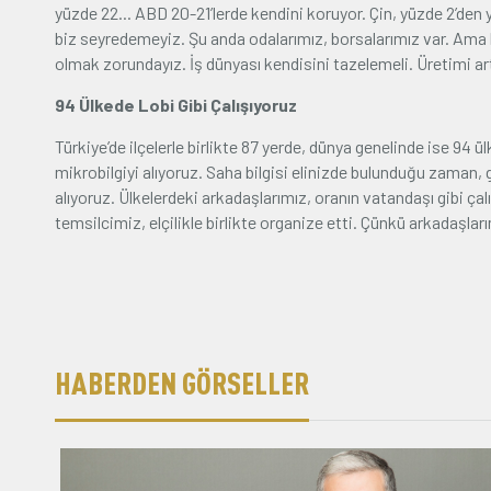
yüzde 22... ABD 20-21’lerde kendini koruyor. Çin, yüzde 2’den 
biz seyredemeyiz. Şu anda odalarımız, borsalarımız var. Ama b
olmak zorundayız. İş dünyası kendisini tazelemeli. Üretimi 
94 Ülkede Lobi Gibi Çalışıyoruz
Türkiye’de ilçelerle birlikte 87 yerde, dünya genelinde ise 94 
mikrobilgiyi alıyoruz. Saha bilgisi elinizde bulunduğu zaman, 
alıyoruz. Ülkelerdeki arkadaşlarımız, oranın vatandaşı gibi ça
temsilcimiz, elçilikle birlikte organize etti. Çünkü arkadaşlarım
HABERDEN GÖRSELLER