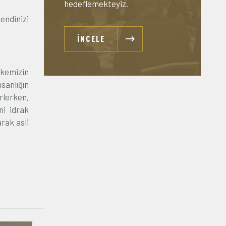
hedeflemekteyiz.
kendinizi
İNCELE
lkemizin
sanlığın
rlerken,
ni idrak
rak asli