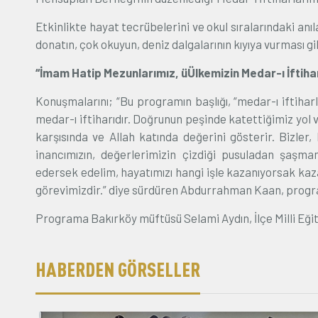
Etkinlikte hayat tecrübelerini ve okul sıralarındaki anıl
donatın, çok okuyun, deniz dalgalarının kıyıya vurması gi
“İmam Hatip Mezunlarımız, üÜlkemizin Medar-ı İftihar
Konuşmalarını; “Bu programın başlığı, “medar-ı iftihar
medar-ı iftiharıdır. Doğrunun peşinde katettiğimiz yol 
karşısında ve Allah katında değerini gösterir. Bizler, 
inancımızın, değerlerimizin çizdiği pusuladan şaşm
edersek edelim, hayatımızı hangi işle kazanıyorsak kaza
görevimizdir.” diye sürdüren Abdurrahman Kaan, program
Programa Bakırköy müftüsü Selami Aydın, İlçe Milli Eğ
HABERDEN GÖRSELLER