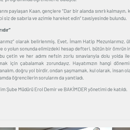
arını paylaşan Kaan, gençlere “Dar bir alanda sınırlı kalmayın, 
bi siz de sabırla ve azimle hareket edin” tavsiyesinde bulundu.
ıdır”
larımız” olarak belirlenmiş. Evet, İmam Hatip Mezunlarımız, ü
ve o yolun sonunda elimizdeki hesap defteri, bütün bir ömrün in
bu çetin ve her adımı nefsin zorlu sınavlarıyla dolu yolda ile
amak için çabalamak zorundayız. Hayatımızın hangi dönemi
nalım, doğru yol birdir, ondan şaşmamak, kul olarak, insan ola
da öğrencilerin sorularını da yanıtladı.
itim Şube Müdürü Erol Demir ve BAKİMDER yönetimi de katıldı.