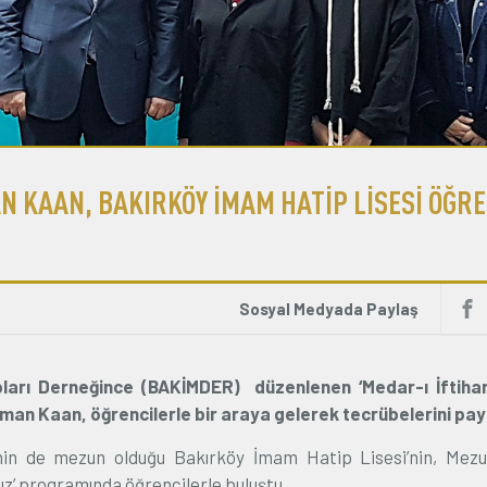
KAAN, BAKIRKÖY İMAM HATİP LİSESİ ÖĞRE
Sosyal Medyada Paylaş
ları Derneğince (BAKİMDER) düzenlenen ‘Medar-ı İftiharl
n Kaan, öğrencilerle bir araya gelerek tecrübelerini payl
n de mezun olduğu Bakırköy İmam Hatip Lisesi’nin, Mezun
mız’ programında öğrencilerle buluştu.