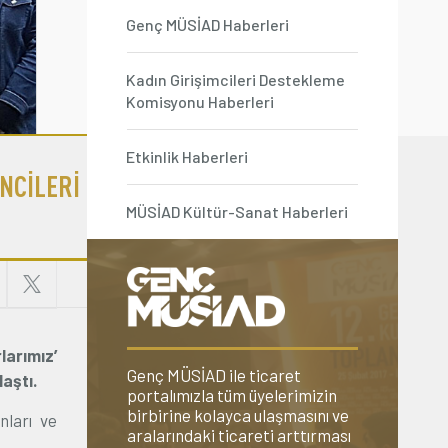
Genç MÜSİAD Haberleri
Kadın Girişimcileri Destekleme
Komisyonu Haberleri
Etkinlik Haberleri
NCİLERİ
MÜSİAD Kültür-Sanat Haberleri
arımız’
Genç MÜSİAD ile ticaret
aştı.
portalımızla tüm üyelerimizin
birbirine kolayca ulaşmasını ve
ları ve
aralarındaki ticareti arttırması