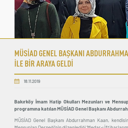
MÜSİAD GENEL BAŞKANI ABDURRAHMAN 
İLE BİR ARAYA GELDİ
18.11.2019
Bakırköy İmam Hatip Okulları Mezunları ve Mensup
programına katılan MÜSİAD Genel Başkanı Abdurrahma
MÜSİAD Genel Başkanı Abdurrahman Kaan, kendisini
Mensupları Derneği’nin düzenlediği ‘Medar-ı İftiharları