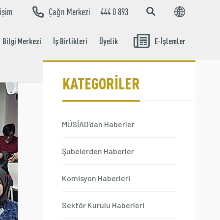
tişim
Çağrı Merkezi
444 0 893
EN
TR
Bilgi Merkezi
İş Birlikleri
Üyelik
E-İşlemler
Aidat Ödeme
İşlemleri
KATEGORİLER
MÜSİAD'dan Haberler
Şubelerden Haberler
Komisyon Haberleri
Sektör Kurulu Haberleri