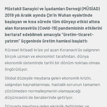
Üyelik
Müstakil Sanayici ve İşadamları Derneği (MÜSİAD)
2019 yılı Aralık ayında Çin’in Wuhan eyaletinde
başlayan ve kısa sürede tüm dünyayı etkisi altına
E-İşlemler
alan Koranavirüs (Covid-19) pandemisinin etkilerini
bertaraf edebilmek amacıyla “üretim-ticaret-
İletişim
Hakkımızda
Galeri
yatırım” üçgeninde üretim hamlesi başlattı
Küresel iktisadi krize yol açan Koranavirüs salgınının
birçok uzman ve ekonomist tarafından, dünya
ekonomik sisteminde tarihi bir dönüm noktası olması
öngörülüyor.
Global düzeyde meydana gelen ekonomik krizin,
salgından kaynaklanması, hastalık sorunun tamamen
çözülmeden normalleşmenin olamayacağı
düşüncesini de beraberinde getiriyor.
Dünyada meydana gelen ekolojik değişimler ve