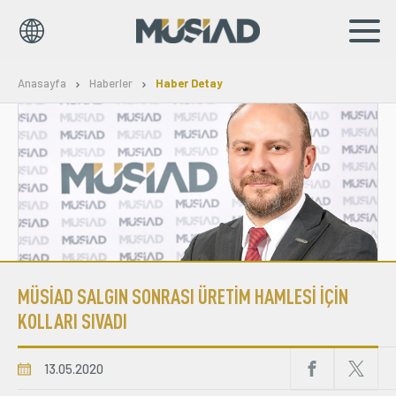
EN
TR
Anasayfa
Haberler
Haber Detay
Kurumsal
Markalar
Haberler
Yayınlar
MÜSİAD SALGIN SONRASI ÜRETİM HAMLESİ İÇİN
Sosyal Sorumluluk
KOLLARI SIVADI
Bilgi Merkezi
13.05.2020
İş Birlikleri