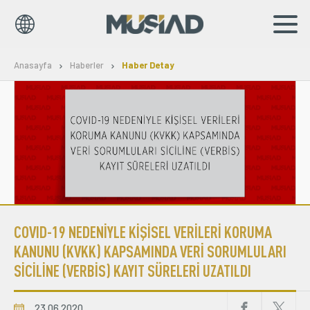
EN
TR
Anasayfa
Haberler
Haber Detay
Kurumsal
Markalar
Haberler
Yayınlar
COVID-19 NEDENİYLE KİŞİSEL VERİLERİ KORUMA
Sosyal Sorumluluk
KANUNU (KVKK) KAPSAMINDA VERİ SORUMLULARI
SİCİLİNE (VERBİS) KAYIT SÜRELERİ UZATILDI
Bilgi Merkezi
İş Birlikleri
23.06.2020