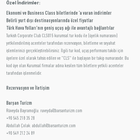
Özel İndirimler:
Üyelik
Ekonomi ve Business Class biletlerinde ’a varan indirimler
Belirli yurt dışı destinasyonlarında özel fiyatlar
E-İşlemler
Türk Hava Yolları’nın geniş uçuş ağı ile avantajlı bağlantılar
Turkish Corporate Club CLS015 kurumsal tur kodu ile (üyelik numarasını)
yetkilendirilmiş acenteler tarafından rezervasyon, biletleme ve seyahat
İletişim
Hakkımızda
Galeri
işlemlerinizi gerçekleştirebilirsiniz. İlgili tur kod, uçuş performans takibi için
üyelere özel olarak tahsis edilen ve "CLS" ile başlayan bir takip numarasıdır. Bu
kod üye olan Kurumsal firmalar adına kesilen tüm biletlere yetkili acenteler
tarafından işlenmelidir.
Rezervasyon ve İletişim
Barşan Turizm
Rüveyda Bayramoğlu: ruveyda@barsanturizm.com
+90 545 218 35 28
Abdullah Çolak: abdullah@barsanturizm.com
+90 549 212 24 89