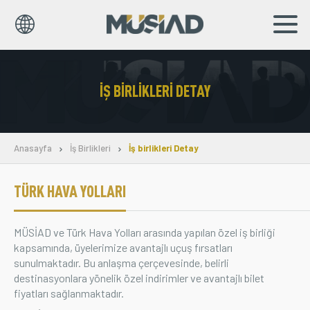
EN
TR
İŞ BIRLIKLERI DETAY
Kurumsal
Markalar
Anasayfa
İş Birlikleri
İş birlikleri Detay
Haberler
TÜRK HAVA YOLLARI
Yayınlar
MÜSİAD ve Türk Hava Yolları arasında yapılan özel iş birliği
Sosyal Sorumluluk
kapsamında, üyelerimize avantajlı uçuş fırsatları
sunulmaktadır. Bu anlaşma çerçevesinde, belirli
Bilgi Merkezi
destinasyonlara yönelik özel indirimler ve avantajlı bilet
fiyatları sağlanmaktadır.
İş Birlikleri