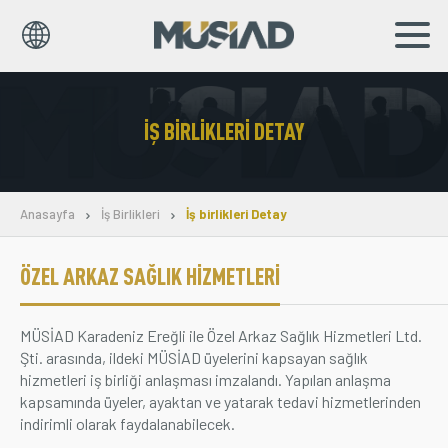
EN
TR
İŞ BIRLIKLERI DETAY
Kurumsal
Markalar
Anasayfa
İş Birlikleri
İş birlikleri Detay
Haberler
ÖZEL ARKAZ SAĞLIK HIZMETLERI
Yayınlar
MÜSİAD Karadeniz Ereğli ile Özel Arkaz Sağlık Hizmetleri Ltd.
Sosyal Sorumluluk
Şti. arasında, ildeki MÜSİAD üyelerini kapsayan sağlık
hizmetleri iş birliği anlaşması imzalandı. Yapılan anlaşma
Bilgi Merkezi
kapsamında üyeler, ayaktan ve yatarak tedavi hizmetlerinden
indirimli olarak faydalanabilecek.
İş Birlikleri