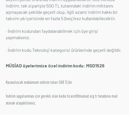
indirim, tek siparişte 500 TL tutarındaki indirim miktarını
Üyelik
aşmayacak şekilde geçerli olup, ilgili azami indirim hakkı bir
takvim yılı içerisinde en fazla 5 (beş) kez kullanılabilecektir.
E-İşlemler
· İndirim kodundan faydalanabilmek için üye girişi
yapmalısınız.
İletişim
Hakkımızda
Galeri
· İndirim kodu Teknoloji kategorisi ürünlerinde geçerli değildir.
MÜSİAD üyelerimize özel indirim kodu: MSD1526
Kazanılacak maksimum indirim tutarı 500 TL’dir.
İndirim uygulanması için gerekli olan koda
ticaret@musiad.org.tr
hesabına mail
atarak ulaşabilirsiniz.