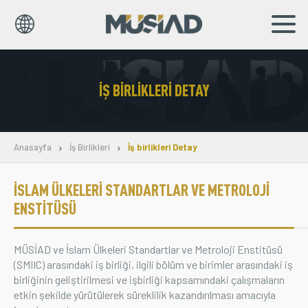
EN
TR
İŞ BIRLIKLERI DETAY
Kurumsal
Markalar
Anasayfa
İş Birlikleri
İş birlikleri Detay
Haberler
İSLAM ÜLKELERI STANDARTLAR VE METROLOJI
Yayınlar
ENSTITÜSÜ
Sosyal Sorumluluk
MÜSİAD ve İslam Ülkeleri Standartlar ve Metroloji Enstitüsü
(SMIIC) arasındaki iş birliği, ilgili bölüm ve birimler arasındaki iş
Bilgi Merkezi
birliğinin geliştirilmesi ve işbirliği kapsamındaki çalışmaların
etkin şekilde yürütülerek süreklilik kazandırılması amacıyla
İş Birlikleri