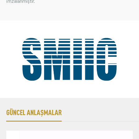
imzalanmıştır.
Üyelik
E-İşlemler
İletişim
Hakkımızda
Galeri
GÜNCEL ANLAŞMALAR