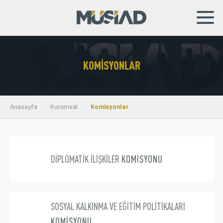
EN
TR
KOMISYONLAR
Kurumsal
Markalar
Anasayfa
Kurumsal
Komisyonlar
Haberler
Yayınlar
DİPLOMATİK İLİŞKİLER
KOMİSYONU
Sosyal Sorumluluk
Bilgi Merkezi
SOSYAL KALKINMA VE EĞİTİM POLİTİKALARI
İş Birlikleri
KOMİSYONU