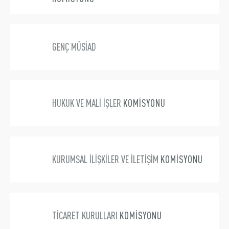
Üyelik
E-İşlemler
GENÇ MÜSİAD
İletişim
Hakkımızda
Galeri
HUKUK VE MALİ İŞLER
KOMİSYONU
KURUMSAL İLİŞKİLER VE İLETİŞİM
KOMİSYONU
TİCARET KURULLARI
KOMİSYONU