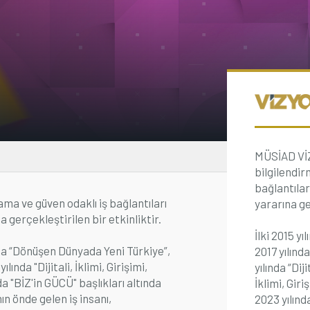
MÜSİAD VİZY
bilgilendir
bağlantılar
lama ve güven odaklı iş bağlantıları
yararına ge
gerçekleştirilen bir etkinliktir.
İlki 2015 yı
ında “Dönüşen Dünyada Yeni Türkiye”,
2017 yılınd
ında "Dijitali, İklimi, Girişimi,
yılında “Dij
a "BİZ'in GÜCÜ" başlıkları altında
İklimi, Gir
n önde gelen iş insanı,
2023 yılınd