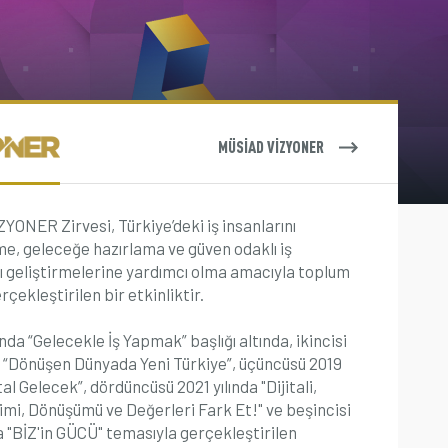
MÜSİAD VİZYONER
ONER Zirvesi, Türkiye’deki iş insanlarını
me, geleceğe hazırlama ve güven odaklı iş
ı geliştirmelerine yardımcı olma amacıyla toplum
rçekleştirilen bir etkinliktir.
lında “Gelecekle İş Yapmak” başlığı altında, ikincisi
a “Dönüşen Dünyada Yeni Türkiye”, üçüncüsü 2019
ital Gelecek”, dördüncüsü 2021 yılında "Dijitali,
işimi, Dönüşümü ve Değerleri Fark Et!" ve beşincisi
a "BİZ'in GÜCÜ" temasıyla gerçekleştirilen