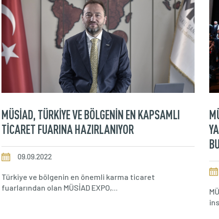
MÜSİAD, TÜRKİYE VE BÖLGENİN EN KAPSAMLI
MÜ
TİCARET FUARINA HAZIRLANIYOR
YA
B
09.09.2022
Türkiye ve bölgenin en önemli karma ticaret
fuarlarından olan MÜSİAD EXPO,...
MÜS
in