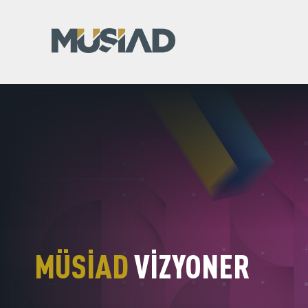
MÜSİAD
VIZYONER