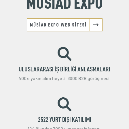
MÜSİAD EXPO
MÜSİAD EXPO WEB SİTESİ
ULUSLARARASI İŞ BİRLİĞİ ANLAŞMALARI
400'e yakın alım heyeti, 8000 B2B görüşmesi.
2522 YURT DIŞI KATILIMI
124 ülkeden 7000+ yabancı iş insanı.