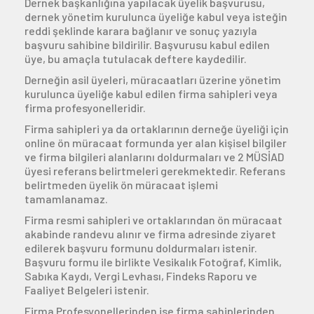
Dernek başkanlığına yapılacak üyelik başvurusu,
dernek yönetim kurulunca üyeliğe kabul veya isteğin
Üyelik
reddi şeklinde karara bağlanır ve sonuç yazıyla
başvuru sahibine bildirilir. Başvurusu kabul edilen
üye, bu amaçla tutulacak deftere kaydedilir.
E-İşlemler
Derneğin asil üyeleri, müracaatları üzerine yönetim
kurulunca üyeliğe kabul edilen firma sahipleri veya
firma profesyonelleridir.
İletişim
Hakkımızda
Galeri
Firma sahipleri ya da ortaklarının derneğe üyeliği için
online ön müracaat formunda yer alan kişisel bilgiler
ve firma bilgileri alanlarını doldurmaları ve 2 MÜSİAD
üyesi referans belirtmeleri gerekmektedir. Referans
belirtmeden üyelik ön müracaat işlemi
tamamlanamaz.
Firma resmi sahipleri ve ortaklarından ön müracaat
akabinde randevu alınır ve firma adresinde ziyaret
edilerek başvuru formunu doldurmaları istenir.
Başvuru formu ile birlikte Vesikalık Fotoğraf, Kimlik,
Sabıka Kaydı, Vergi Levhası, Findeks Raporu ve
Faaliyet Belgeleri istenir.
Firma Profesyonellerinden ise firma sahiplerinden