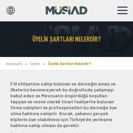
EN
TR
ÜYELIK ŞARTLARI NELERDIR?
Kurumsal
Markalar
Anasayfa
Üyelik
Üyelik Şartları Nelerdir?
Haberler
Fiil ehliyetine sahip bulunan ve derneğin amaç ve
Yayınlar
ilkelerini benimseyerek bu doğrultuda çalışmayı
kabul eden ve Mevzuatın öngördüğü koşulları
Sosyal Sorumluluk
taşıyan ve resmi olarak ticari faaliyette bulunan
firma sahipleri ve profesyonelleri bu derneğe üye
olma hakkına sahiptir. Ancak, yabancı gerçek
Bilgi Merkezi
kişilerin üye olabilmesi için Türkiye’de yerleşme
hakkına sahip olması da gerekir.
İş Birlikleri