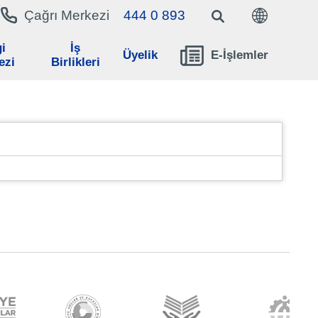
Çağrı Merkezi
444 0 893
EN
TR
gi
İş
Üyelik
E-İşlemler
ezi
Birlikleri
Aidat
Ödeme
İşlemleri